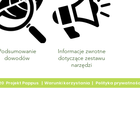
w 
https
julie
Křížko
CZ-779
Czech 
Podsumowanie
Informacje zwrotne
dowodów
dotyczące zestawu
narzędzi
20
Projekt Pappus
|
Warunki korzystania
|
Polityka prywatnośc