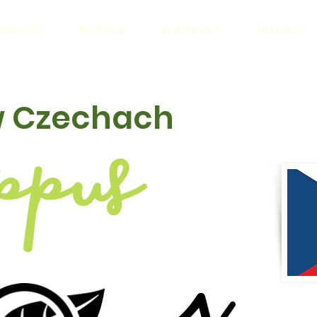
awić się
Rodziny
Erasmus +
Historie
 Czechach
Uni