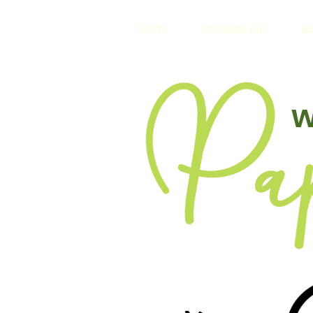
Dom
Uczenie się
B
w